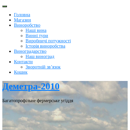
Перейти
до
Головна
вмісту
Магазин
Виноробство
Наші вина
Винні тури
Виробничі потужності
Історія виноробства
Виноградарство
Наш виноград
Контакти
Зворотній зв’язок
Кошик
Деметра-2010
Багатопрофільне фермерське угіддя