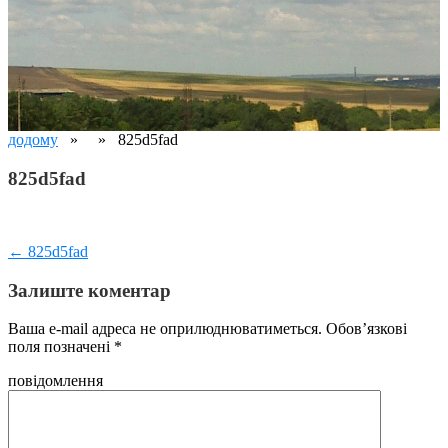
додому
» » 825d5fad
825d5fad
Навігація
← 825d5fad
записів
Залиште коментар
Ваша e-mail адреса не оприлюднюватиметься.
Обов’язкові
поля позначені
*
повідомлення