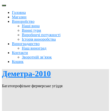
Перейти
до
Головна
вмісту
Магазин
Виноробство
Наші вина
Винні тури
Виробничі потужності
Історія виноробства
Виноградарство
Наш виноград
Контакти
Зворотній зв’язок
Кошик
Деметра-2010
Багатопрофільне фермерське угіддя