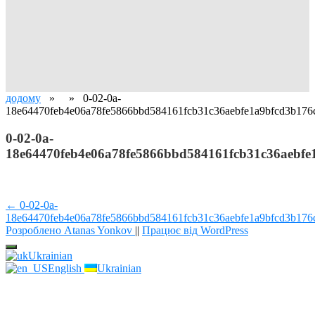
додому
» » 0-02-0a-
18e64470feb4e06a78fe5866bbd584161fcb31c36aebfe1a9bfcd3b176
0-02-0a-
18e64470feb4e06a78fe5866bbd584161fcb31c36aebfe
Навігація
← 0-02-0a-
18e64470feb4e06a78fe5866bbd584161fcb31c36aebfe1a9bfcd3b176
записів
Розроблено Atanas Yonkov
||
Працює від WordPress
Ukrainian
English
Ukrainian