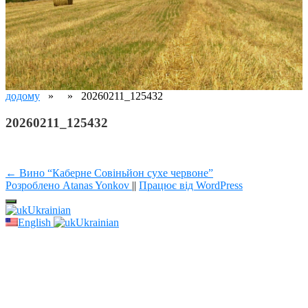
додому
» » 20260211_125432
20260211_125432
Навігація
← Вино “Каберне Совіньйон сухе червоне”
Розроблено Atanas Yonkov
||
Працює від WordPress
записів
Ukrainian
English
Ukrainian