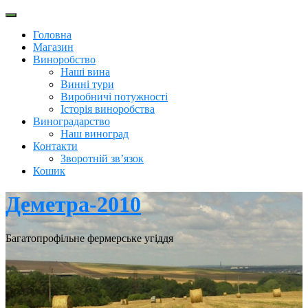
Перейти
до
Головна
вмісту
Магазин
Виноробство
Наші вина
Винні тури
Виробничі потужності
Історія виноробства
Виноградарство
Наш виноград
Контакти
Зворотній зв’язок
Кошик
Деметра-2010
Багатопрофільне фермерське угіддя