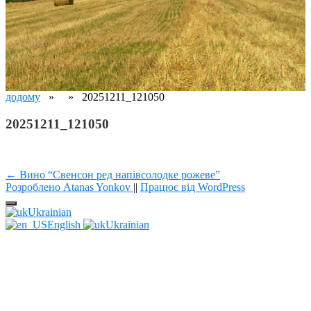
додому
» » 20251211_121050
20251211_121050
Навігація
← Вино “Свенсон ред напівсолодке рожеве”
Розроблено Atanas Yonkov
||
Працює від WordPress
записів
Ukrainian
English
Ukrainian