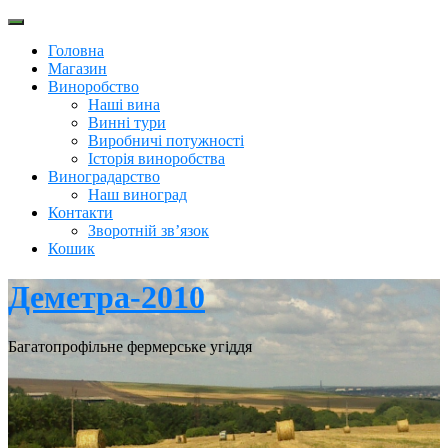
Перейти
до
Головна
вмісту
Магазин
Виноробство
Наші вина
Винні тури
Виробничі потужності
Історія виноробства
Виноградарство
Наш виноград
Контакти
Зворотній зв’язок
Кошик
Деметра-2010
Багатопрофільне фермерське угіддя