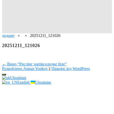
додому
» » 20251211_121026
20251211_121026
Навігація
← Вино “Рислінг напівсолодке біле”
Розроблено Atanas Yonkov
||
Працює від WordPress
записів
Ukrainian
English
Ukrainian