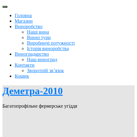
Перейти
до
Головна
вмісту
Магазин
Виноробство
Наші вина
Винні тури
Виробничі потужності
Історія виноробства
Виноградарство
Наш виноград
Контакти
Зворотній зв’язок
Кошик
Деметра-2010
Багатопрофільне фермерське угіддя