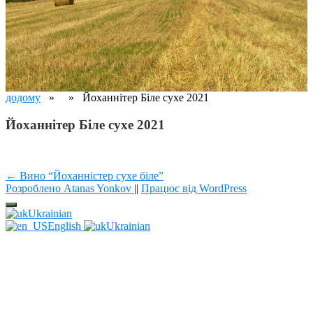
додому
» » Йоханнітер Біле сухе 2021
Йоханнітер Біле сухе 2021
Навігація
← Вино “Йоханністер сухе біле”
Розроблено Atanas Yonkov
||
Працює від WordPress
записів
Ukrainian
English
Ukrainian