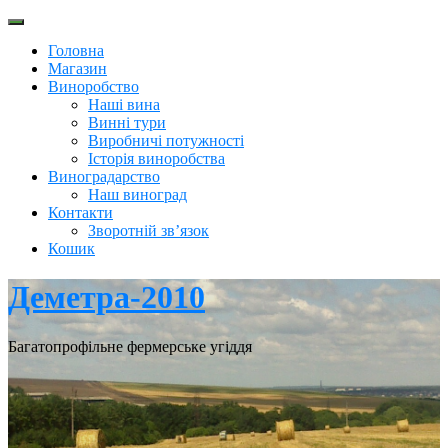
Перейти
до
Головна
вмісту
Магазин
Виноробство
Наші вина
Винні тури
Виробничі потужності
Історія виноробства
Виноградарство
Наш виноград
Контакти
Зворотній зв’язок
Кошик
Деметра-2010
Багатопрофільне фермерське угіддя