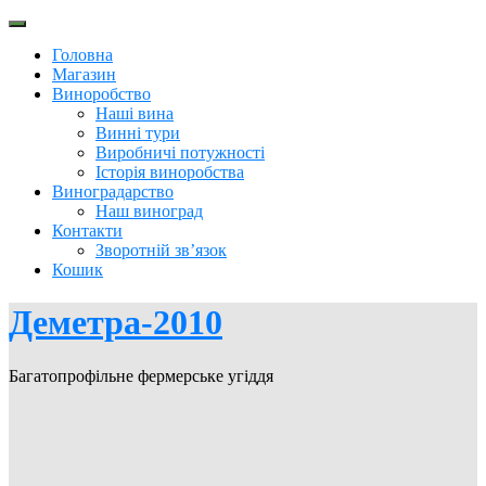
Перейти
до
Головна
вмісту
Магазин
Виноробство
Наші вина
Винні тури
Виробничі потужності
Історія виноробства
Виноградарство
Наш виноград
Контакти
Зворотній зв’язок
Кошик
Деметра-2010
Багатопрофільне фермерське угіддя