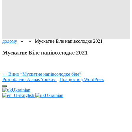
додому
» » Мускатне Біле напівсолодке 2021
Мускатне Біле напівсолодке 2021
Навігація
← Вино “Мускатне напівсолодке біле”
Розроблено Atanas Yonkov
||
Працює від WordPress
записів
Ukrainian
English
Ukrainian