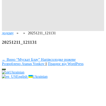
додому
» » 20251211_121131
20251211_121131
Навігація
← Вино “Мускат Блау” Напівсолодке рожеве
Розроблено Atanas Yonkov
||
Працює від WordPress
записів
Ukrainian
English
Ukrainian