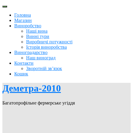
Перейти
до
Головна
вмісту
Магазин
Виноробство
Наші вина
Винні тури
Виробничі потужності
Історія виноробства
Виноградарство
Наш виноград
Контакти
Зворотній зв’язок
Кошик
Деметра-2010
Багатопрофільне фермерське угіддя